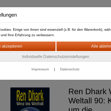
ellungen
okies. Einige von ihnen sind essenziell (z.B. für den Warenkorb), w
und Ihre Erfahrung zu verbessern.
HJB Bücher
Newsletter
Individuelle Datenschutzeinstellungen
nce Fiction
Impressum
|
Datenschutz
Ren Dhark : Weg ins Weltall
Ren Dhark 
Weltall 90:
um die