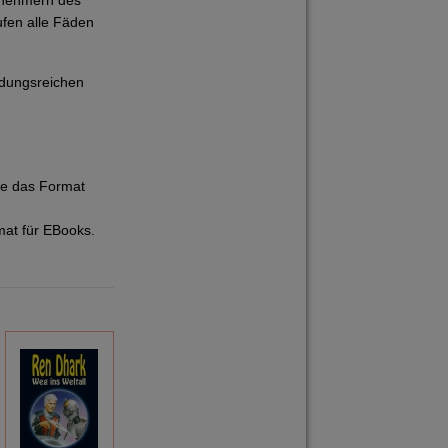
ilnehmern des
ufen alle Fäden
ndungsreichen
ie das Format
mat für EBooks.