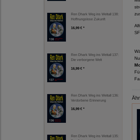
Mi
st
zu
Ren Dhark Weg ins Weltall 138:
Hoffnungslose Zukunft
Al
16,99 € *
SF
Wä
Ren Dhark Weg ins Weltall 137:
Nu
Die verborgene Welt
Mo
16,99 € *
Fü
Fa
Ren Dhark Weg ins Weltall 136:
Ähn
Verdorbene Erinnerung
16,99 € *
Ren Dhark Weg ins Weltall 135: