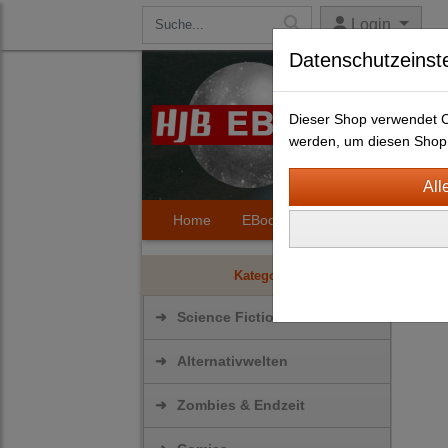
Login
Datenschutzeinst
Dieser Shop verwendet Co
werden, um diesen Shop 
Home
EBooks
Kontakt
Hilfe
Scie
Kategorien
➜
Science Fiction
➜
Alternativwelten
➜
Zombies & Endzeit