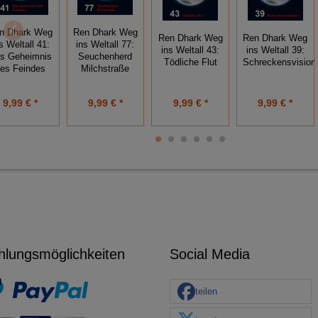
n Dhark Weg
Ren Dhark Weg
Ren Dhark Weg
Ren Dhark Weg
s Weltall 41:
ins Weltall 77:
ins Weltall 43:
ins Weltall 39:
s Geheimnis
Seuchenherd
Tödliche Flut
Schreckensvision
es Feindes
Milchstraße
9,99 € *
9,99 € *
9,99 € *
9,99 € *
hlungsmöglichkeiten
Social Media
teilen