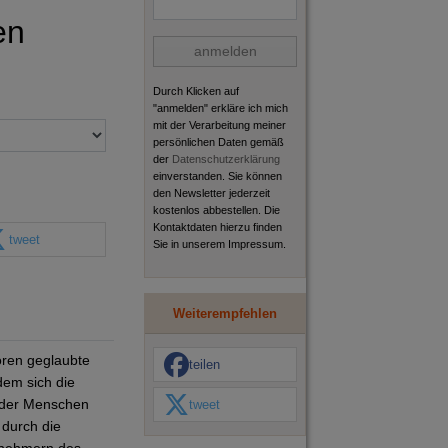
en
anmelden
Durch Klicken auf
"anmelden" erkläre ich mich
mit der Verarbeitung meiner
persönlichen Daten gemäß
der
Datenschutzerklärung
einverstanden. Sie können
den Newsletter jederzeit
kostenlos abbestellen. Die
Kontaktdaten hierzu finden
tweet
Sie in unserem Impressum.
Weiterempfehlen
oren geglaubte
teilen
dem sich die
f der Menschen
tweet
 durch die