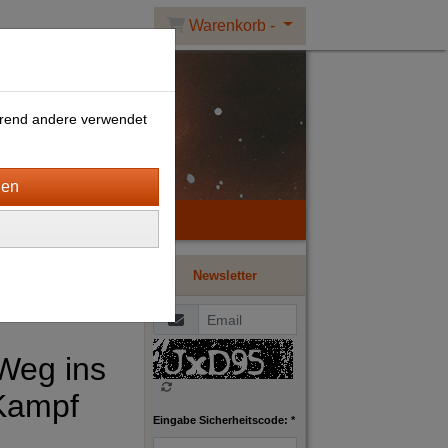
Warenkorb -
ährend andere verwendet
Newsletter
Weg ins
 Kampf
Eingabe Sicherheitscode: *