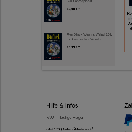
Der Schrottplanet
16,99 € *
Re
in
Da
d
Ren Dhark Weg ins Weltall 134:
Ein kosmisches Wunder
16,99 € *
Hilfe & Infos
Za
FAQ – Häufige Fragen
Lieferung nach Deuschland