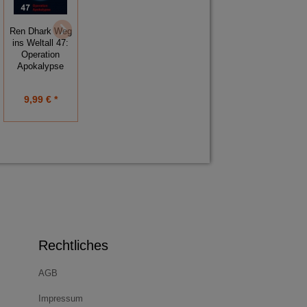
Ren Dhark Weg
Ren Dhark Weg
Ren Dhark Weg
ins Weltall 47:
ins Weltall 75:
ins Weltall 44:
Operation
Kharamaks
Der letzte
en
Apokalypse
Geschäfte
Kalamit
9,99 € *
9,99 € *
9,99 € *
Rechtliches
AGB
Impressum