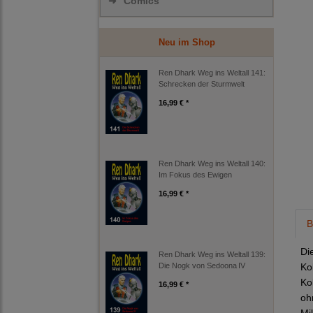
➜
Comics
Neu im Shop
Ren Dhark Weg ins Weltall 141:
Schrecken der Sturmwelt
16,99 € *
Ren Dhark Weg ins Weltall 140:
Im Fokus des Ewigen
16,99 € *
B
Di
Ren Dhark Weg ins Weltall 139:
Die Nogk von Sedoona IV
Ko
Ko
16,99 € *
oh