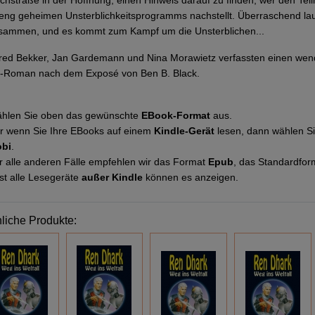
lchstraße in der Hoffnung, einen Hinweis darauf zu finden, wer den Te
reng geheimen Unsterblichkeitsprogramms nachstellt. Überraschend la
sammen, und es kommt zum Kampf um die Unsterblichen...
fred Bekker, Jan Gardemann und Nina Morawietz verfassten einen we
-Roman nach dem Exposé von Ben B. Black.
hlen Sie oben das gewünschte
EBook-Format
aus.
r wenn Sie Ihre EBooks auf einem
Kindle-Gerät
lesen, dann wählen S
bi
.
r alle anderen Fälle empfehlen wir das Format
Epub
, das Standardfor
st alle Lesegeräte
außer Kindle
können es anzeigen.
liche Produkte: