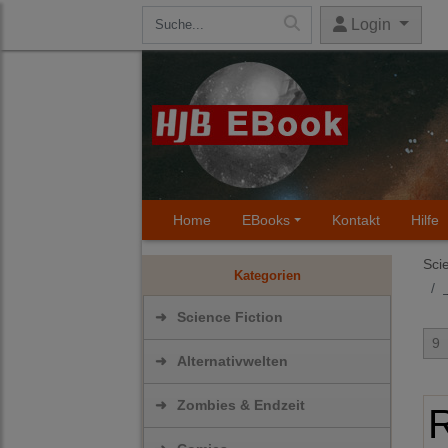
Login
Home
EBooks
Kontakt
Hilfe
Sci
Kategorien
➜
Science Fiction
9
➜
Alternativwelten
➜
Zombies & Endzeit