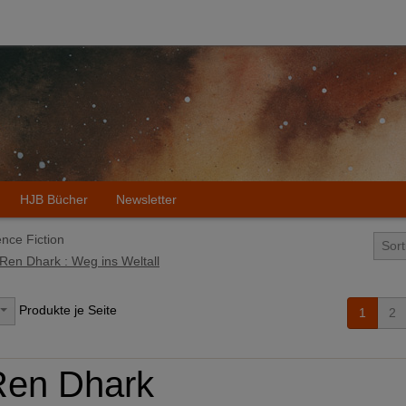
HJB Bücher
Newsletter
ence Fiction
Sor
Ren Dhark : Weg ins Weltall
Produkte je Seite
1
2
Ren Dhark