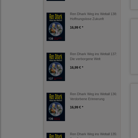
Ren Dhark Weg ins Weltall 138:
Hoffnungslose Zukunft
16,99 € *
Ren Dhark Weg ins Weltall 137:
Die verborgene Welt
16,99 € *
Ren Dhark Weg ins Weltall 136:
Verdorbene Erinnerung
16,99 € *
Ren Dhark Weg ins Weltall 135: