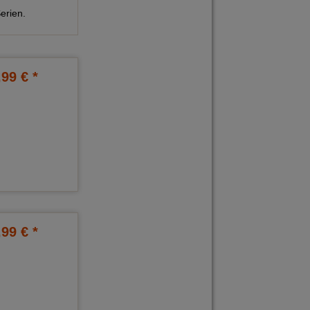
erien.
,99 € *
,99 € *