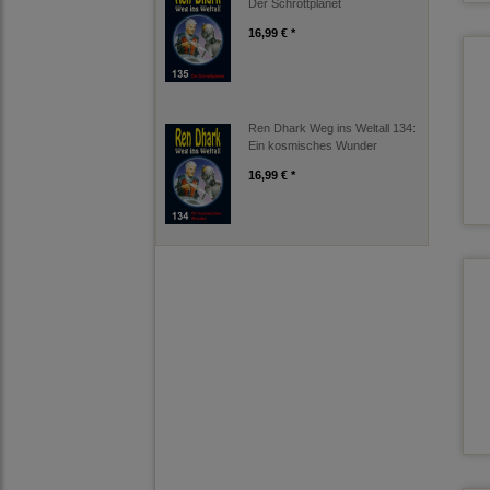
Der Schrottplanet
16,99 € *
Ren Dhark Weg ins Weltall 134:
Ein kosmisches Wunder
16,99 € *