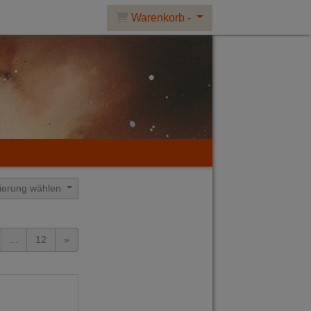
Warenkorb -
tierung wählen
...
12
»