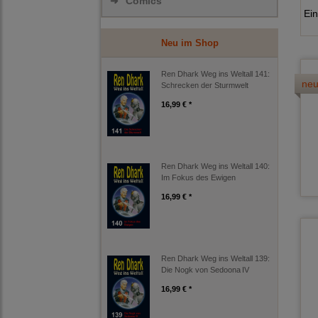
➜
Comics
Ein
Neu im Shop
Ren Dhark Weg ins Weltall 141:
ne
Schrecken der Sturmwelt
16,99 € *
Ren Dhark Weg ins Weltall 140:
Im Fokus des Ewigen
16,99 € *
Ren Dhark Weg ins Weltall 139:
Die Nogk von Sedoona IV
16,99 € *