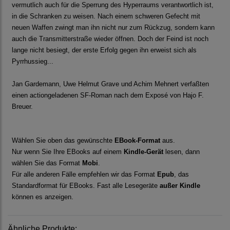
vermutlich auch für die Sperrung des Hyperraums verantwortlich ist,
in die Schranken zu weisen. Nach einem schweren Gefecht mit
neuen Waffen zwingt man ihn nicht nur zum Rückzug, sondern kann
auch die Transmitterstraße wieder öffnen. Doch der Feind ist noch
lange nicht besiegt, der erste Erfolg gegen ihn erweist sich als
Pyrrhussieg...
Jan Gardemann, Uwe Helmut Grave und Achim Mehnert verfaßten
einen actiongeladenen SF-Roman nach dem Exposé von Hajo F.
Breuer.
Wählen Sie oben das gewünschte
EBook-Format
aus.
Nur wenn Sie Ihre EBooks auf einem
Kindle-Gerät
lesen, dann
wählen Sie das Format
Mobi
.
Für alle anderen Fälle empfehlen wir das Format
Epub
, das
Standardformat für EBooks. Fast alle Lesegeräte
außer Kindle
können es anzeigen.
Ähnliche Produkte: