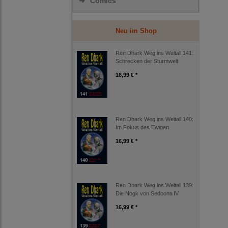
➜
Comics
Neu im Shop
Ren Dhark Weg ins Weltall 141:
Schrecken der Sturmwelt
16,99 € *
Ren Dhark Weg ins Weltall 140:
Im Fokus des Ewigen
16,99 € *
Ren Dhark Weg ins Weltall 139:
Die Nogk von Sedoona IV
16,99 € *