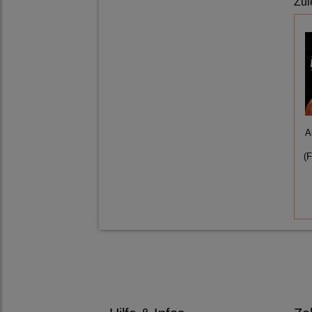
Zul
A
(