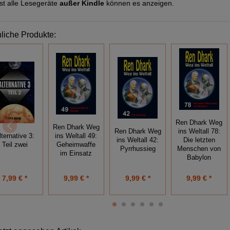
st alle Lesegeräte
außer Kindle
können es anzeigen.
liche Produkte:
Ren Dhark Weg
Ren Dhark Weg
Ren Dhark Weg
ins Weltall 78:
lternative 3:
ins Weltall 49:
ins Weltall 42:
Die letzten
Teil zwei
Geheimwaffe
Pyrrhussieg
Menschen von
im Einsatz
Babylon
7,99 € *
9,99 € *
9,99 € *
9,99 € *