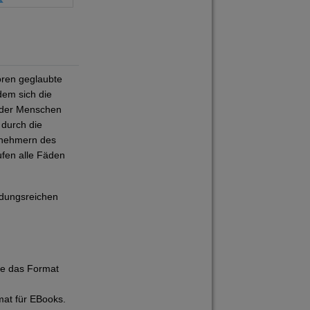
oren geglaubte
dem sich die
f der Menschen
 durch die
ilnehmern des
ufen alle Fäden
ndungsreichen
ie das Format
mat für EBooks.