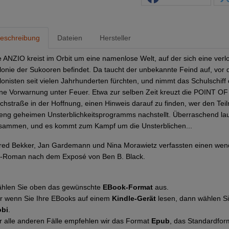
eschreibung
Dateien
Hersteller
e ANZIO kreist im Orbit um eine namenlose Welt, auf der sich eine verl
lonie der Sukooren befindet. Da taucht der unbekannte Feind auf, vor 
lonisten seit vielen Jahrhunderten fürchten, und nimmt das Schulschif
ne Vorwarnung unter Feuer. Etwa zur selben Zeit kreuzt die POINT OF
lchstraße in der Hoffnung, einen Hinweis darauf zu finden, wer den Te
reng geheimen Unsterblichkeitsprogramms nachstellt. Überraschend la
sammen, und es kommt zum Kampf um die Unsterblichen...
fred Bekker, Jan Gardemann und Nina Morawietz verfassten einen we
-Roman nach dem Exposé von Ben B. Black.
hlen Sie oben das gewünschte
EBook-Format
aus.
r wenn Sie Ihre EBooks auf einem
Kindle-Gerät
lesen, dann wählen S
bi
.
r alle anderen Fälle empfehlen wir das Format
Epub
, das Standardfor