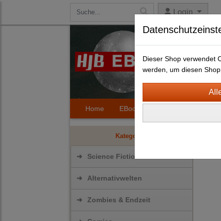
Login
Datenschutzeinst
Dieser Shop verwendet Co
werden, um diesen Shop 
Home
EBooks
Kontakt
Hilfe
Scie
Kategorien
➜
Science Fiction
➜
Alternativwelten
➜
Zombies & Endzeit