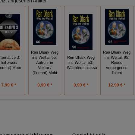
etzt angesehen Artikel:
Ren Dhark Weg
Ren Dhark Weg
lternative 3:
ins Weltall 66:
Ren Dhark Weg
ins Weltall 95:
Teil zwei /
Aufruhr in
ins Weltall 50:
Rexos
Format) Mobi
Voktar /
Wächterschicksal
verborgenes
(Format) Mobi
Talent
7,99 € *
9,99 € *
9,99 € *
12,99 € *