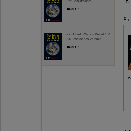
Der Schrottplanet
Fa
16,99 € *
Ähn
Ren Dhark Weg ins Weltall 134:
Ein kosmisches Wunder
16,99 € *
A