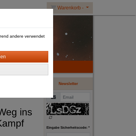
Warenkorb -
ährend andere verwendet
Newsletter
Weg ins
 Kampf
Eingabe Sicherheitscode: *