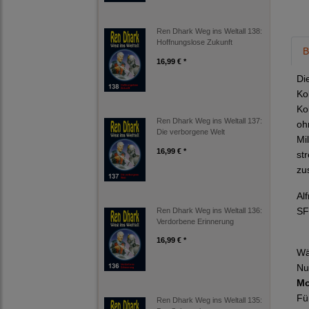
Ren Dhark Weg ins Weltall 138:
Hoffnungslose Zukunft
B
16,99 € *
Di
Ko
Ko
Ren Dhark Weg ins Weltall 137:
oh
Die verborgene Welt
Mi
16,99 € *
st
zu
Al
SF
Ren Dhark Weg ins Weltall 136:
Verdorbene Erinnerung
16,99 € *
Wä
Nu
Mo
Fü
Ren Dhark Weg ins Weltall 135: