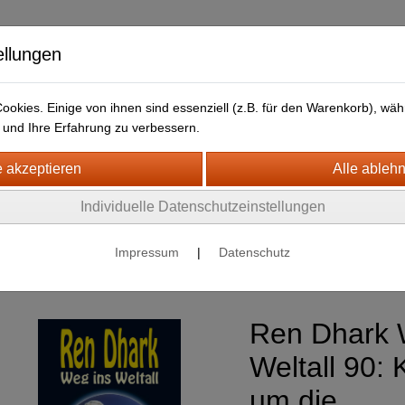
ellungen
okies. Einige von ihnen sind essenziell (z.B. für den Warenkorb), w
und Ihre Erfahrung zu verbessern.
HJB Bücher
Newsletter
Individuelle Datenschutzeinstellungen
nce Fiction
Impressum
|
Datenschutz
Ren Dhark : Weg ins Weltall
Ren Dhark 
Weltall 90:
um die