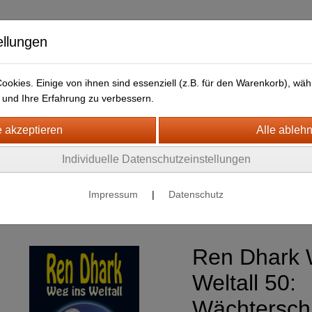
ellungen
okies. Einige von ihnen sind essenziell (z.B. für den Warenkorb), w
und Ihre Erfahrung zu verbessern.
HJB Bücher
Newsletter
Individuelle Datenschutzeinstellungen
nce Fiction
Impressum
|
Datenschutz
Ren Dhark : Weg ins Weltall
Ren Dhark 
Weltall 50:
Wächtersch