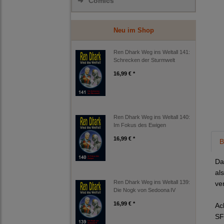
➜
Comics
Neu im Shop
Ren Dhark Weg ins Weltall 141:
Schrecken der Sturmwelt
16,99 € *
Ren Dhark Weg ins Weltall 140:
Im Fokus des Ewigen
16,99 € *
B
Da
al
Ren Dhark Weg ins Weltall 139:
ve
Die Nogk von Sedoona IV
16,99 € *
Ac
SF