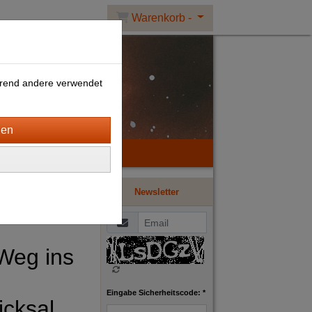
Warenkorb -
ährend andere verwendet
Newsletter
Weg ins
Eingabe Sicherheitscode: *
icksal