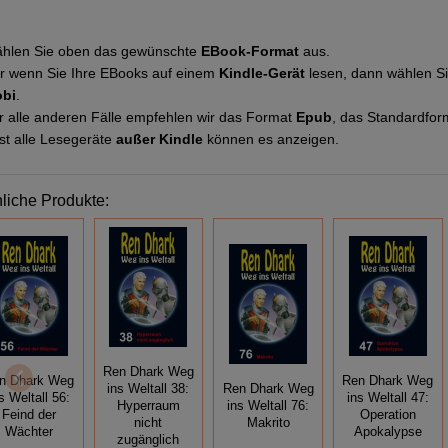
hlen Sie oben das gewünschte
EBook-Format
aus.
r wenn Sie Ihre EBooks auf einem
Kindle-Gerät
lesen, dann wählen S
bi
.
r alle anderen Fälle empfehlen wir das Format
Epub
, das Standardfor
st alle Lesegeräte
außer Kindle
können es anzeigen.
liche Produkte:
Ren Dhark Weg
n Dhark Weg
Ren Dhark Weg
ins Weltall 38:
Ren Dhark Weg
s Weltall 56:
ins Weltall 47:
Hyperraum
ins Weltall 76:
Feind der
Operation
nicht
Makrito
Wächter
Apokalypse
zugänglich