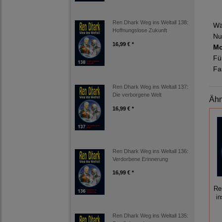
Ren Dhark Weg ins Weltall 138:
Wä
Hoffnungslose Zukunft
Nu
16,99 € *
Mo
Fü
Fa
Ren Dhark Weg ins Weltall 137:
Die verborgene Welt
Ähn
16,99 € *
Ren Dhark Weg ins Weltall 136:
Verdorbene Erinnerung
16,99 € *
Re
in
Ren Dhark Weg ins Weltall 135: