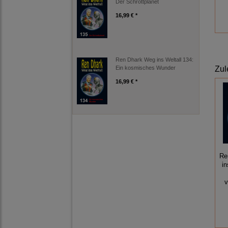
Der Schrottplanet
16,99 € *
Ren Dhark Weg ins Weltall 134:
Ein kosmisches Wunder
Zul
16,99 € *
Re
in
v