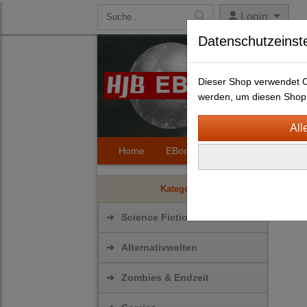
Login
Datenschutzeinst
Dieser Shop verwendet Co
werden, um diesen Shop 
Home
EBooks
Kontakt
Hilfe
Scie
Kategorien
➜
Science Fiction
➜
Alternativwelten
➜
Zombies & Endzeit