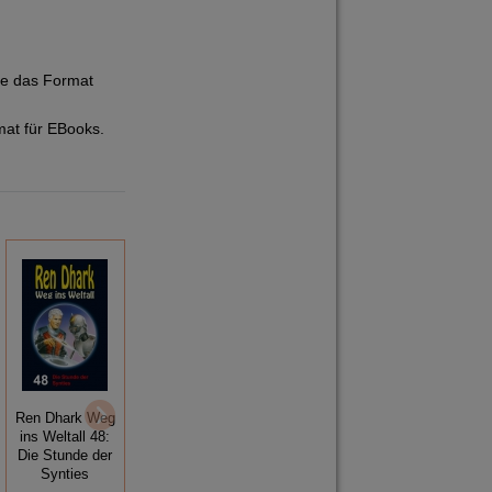
ie das Format
mat für EBooks.
Ren Dhark Weg
Ren Dhark Weg
Ren Dhark Weg
ins Weltall 48:
ins Weltall 40:
ins Weltall 72:
Die Stunde der
Spiegel des
Terra im Visier
Synties
Todes