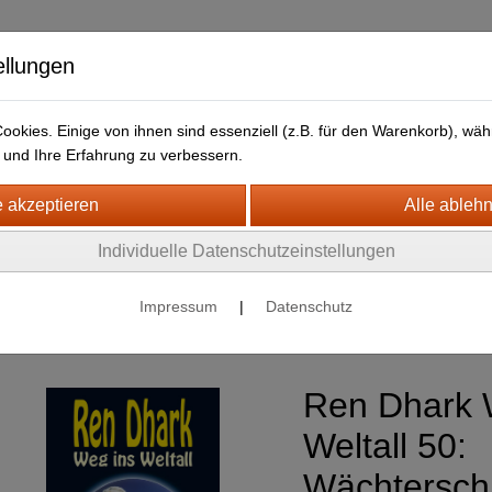
ellungen
okies. Einige von ihnen sind essenziell (z.B. für den Warenkorb), w
und Ihre Erfahrung zu verbessern.
HJB Bücher
Newsletter
Individuelle Datenschutzeinstellungen
nce Fiction
Impressum
|
Datenschutz
Ren Dhark : Weg ins Weltall
Ren Dhark 
Weltall 50:
Wächterschi