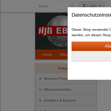
Login
Datenschutzeinst
Dieser Shop verwendet Co
werden, um diesen Shop 
Home
EBooks
Kontakt
Hilfe
Scie
Kategorien
➜
Science Fiction
➜
Alternativwelten
➜
Zombies & Endzeit