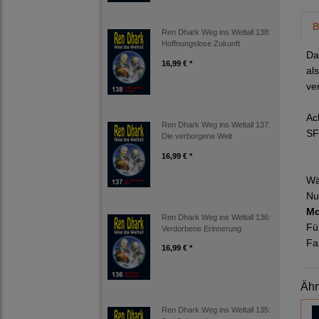
B
Ren Dhark Weg ins Weltall 138:
Hoffnungslose Zukunft
Da
16,99 € *
al
ve
Ac
Ren Dhark Weg ins Weltall 137:
SF
Die verborgene Welt
16,99 € *
Wä
Nu
Mo
Ren Dhark Weg ins Weltall 136:
Fü
Verdorbene Erinnerung
Fa
16,99 € *
Ähn
Ren Dhark Weg ins Weltall 135: