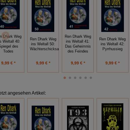
n Dhark Weg
Ren Dhark Weg
Ren Dhark Weg
Ren Dhark Weg
s Weltall 40:
ins Weltall 41:
ins Weltall 50:
ins Weltall 42:
Spiegel des
Das Geheimnis
Wächterschicksal
Pyrrhussieg
Todes
des Feindes
9,99 € *
9,99 € *
9,99 € *
9,99 € *
etzt angesehen Artikel: