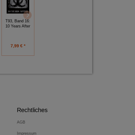
Nephilim 02:
Nephilim 02:
T93, Band 16:
Der Goldene
Der Goldene
10 Years After
Pfad / (Format)
Pfad
Epub
7,99 € *
7,99 € *
7,99 € *
Rechtliches
AGB
Impressum