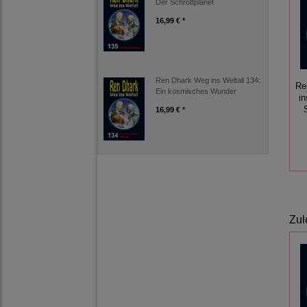
Der Schrottplanet
16,99 € *
Ren Dhark Weg ins Weltall 134:
Re
Ein kosmisches Wunder
in
16,99 € *
Zul