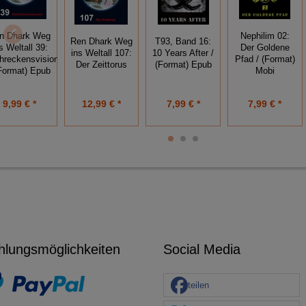
n Dhark Weg
Nephilim 02:
Ren Dhark Weg
T93, Band 16:
s Weltall 39:
Der Goldene
ins Weltall 107:
10 Years After /
hreckensvisionen
Pfad / (Format)
Der Zeittorus
(Format) Epub
(Format) Epub
Mobi
9,99 € *
12,99 € *
7,99 € *
7,99 € *
hlungsmöglichkeiten
Social Media
teilen