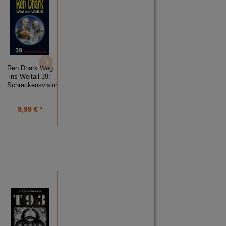
Ren Dhark Weg
Ren Dhark Weg
Ren Dhark Weg
ins Weltall 55:
ins Weltall 37:
ins Weltall 39:
Vereinigung der
Rückkehr ins
Schreckensvisionen
Alten Völker
Ungewisse
9,99 € *
9,99 € *
9,99 € *