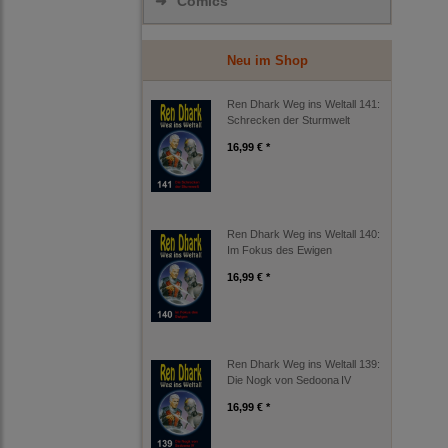
➜
Comics
Neu im Shop
Ren Dhark Weg ins Weltall 141:
Schrecken der Sturmwelt
16,99 € *
Ren Dhark Weg ins Weltall 140:
Im Fokus des Ewigen
16,99 € *
Ren Dhark Weg ins Weltall 139:
Die Nogk von Sedoona IV
16,99 € *