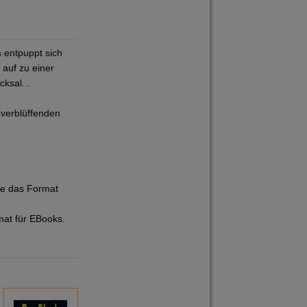
 entpuppt sich
 auf zu einer
ksal...
verblüffenden
ie das Format
mat für EBooks.