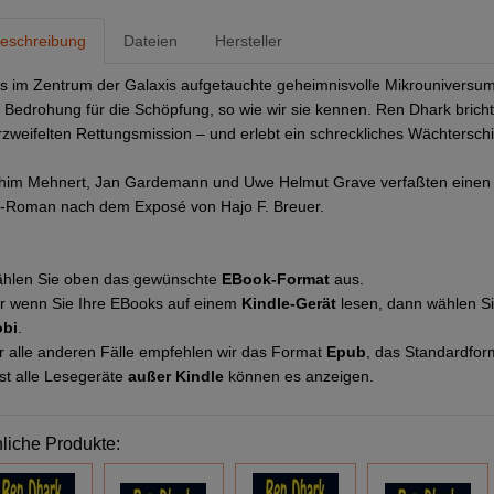
eschreibung
Dateien
Hersteller
s im Zentrum der Galaxis aufgetauchte geheimnisvolle Mikrouniversum
s Bedrohung für die Schöpfung, so wie wir sie kennen. Ren Dhark bricht
rzweifelten Rettungsmission – und erlebt ein schreckliches Wächterschic
him Mehnert, Jan Gardemann und Uwe Helmut Grave verfaßten einen 
-Roman nach dem Exposé von Hajo F. Breuer.
hlen Sie oben das gewünschte
EBook-Format
aus.
r wenn Sie Ihre EBooks auf einem
Kindle-Gerät
lesen, dann wählen S
bi
.
r alle anderen Fälle empfehlen wir das Format
Epub
, das Standardfor
st alle Lesegeräte
außer Kindle
können es anzeigen.
liche Produkte: