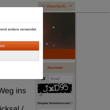
Warenkorb -
ährend andere verwendet
Newsletter
Weg ins
Eingabe Sicherheitscode: *
cksal /