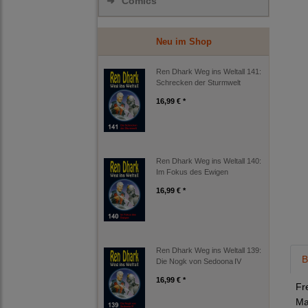
➜
Comics
Neu im Shop
Ren Dhark Weg ins Weltall 141:
Schrecken der Sturmwelt
16,99 € *
Ren Dhark Weg ins Weltall 140:
Im Fokus des Ewigen
16,99 € *
Ren Dhark Weg ins Weltall 139:
B
Die Nogk von Sedoona IV
16,99 € *
Fr
Ma