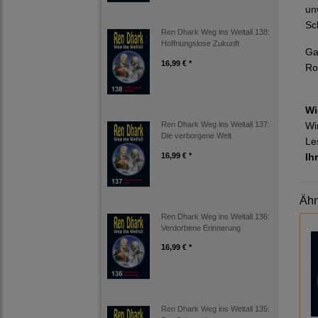
un
Sc
Ren Dhark Weg ins Weltall 138:
Hoffnungslose Zukunft
Ga
16,99 € *
Ro
Wi
Wi
Ren Dhark Weg ins Weltall 137:
Die verborgene Welt
Le
16,99 € *
Ih
Ähn
Ren Dhark Weg ins Weltall 136:
Verdorbene Erinnerung
16,99 € *
Ren Dhark Weg ins Weltall 135: