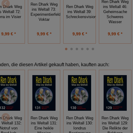
Ren Dhark Weg
Ren Dhark Weg
n Dhark Weg
Ren Dhark Weg
ins Weltall 46:
ins Weltall 73:
s Weltall 72:
ins Weltall 39:
Geheimsache
Experimentierfeld
rra im Visier
Schreckensvisionen
Schweres
Voktar
Wasser
9,99 € *
9,99 € *
9,99 € *
9,99 € *
den, die diesen Artikel gekauft haben, kauften auch:
n Dhark Weg
Ren Dhark Weg
Ren Dhark Weg
Ren Dhark Weg
s Weltall 132:
ins Weltall 131:
ins Weltall 130:
ins Weltall 129:
Notruf von
Eine heikle
Iondrus
Die Relikte der