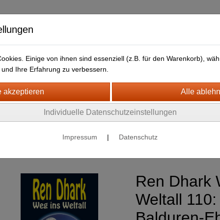
ellungen
okies. Einige von ihnen sind essenziell (z.B. für den Warenkorb), w
und Ihre Erfahrung zu verbessern.
HJB Bücher
Newsletter
Individuelle Datenschutzeinstellungen
nce Fiction
Impressum
|
Datenschutz
Ren Dhark : Weg ins Weltall
Ren Dhark 
Weltall 110:
Balduren-E