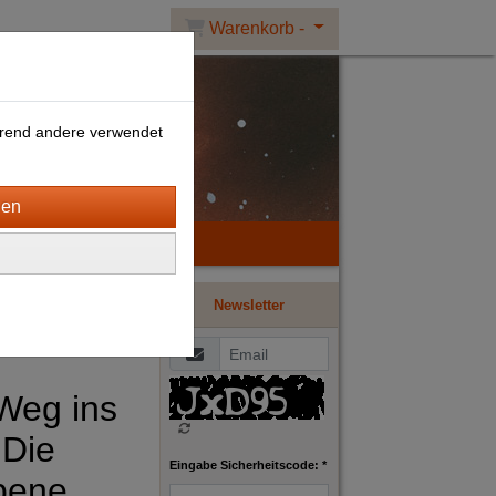
Warenkorb -
ährend andere verwendet
Newsletter
Weg ins
 Die
Eingabe Sicherheitscode: *
bene