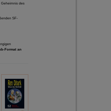
s Geheimnis des
ißenden SF-
ängigen
ub-Format an