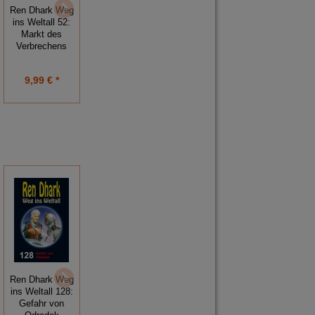
Ren Dhark Weg
Ren Dhark Weg
Ren Dhark Weg
ins Weltall 52:
ins Weltall 49:
ins Weltall 37:
Markt des
Geheimwaffe
Rückkehr ins
Verbrechens
im Einsatz
Ungewisse
9,99 € *
9,99 € *
9,99 € *
Ren Dhark Weg
Ren Dhark Weg
Ren Dhark Weg
ins Weltall 128:
ins Weltall 127:
ins Weltall 125:
Gefahr von
Feindliches
Kampf im