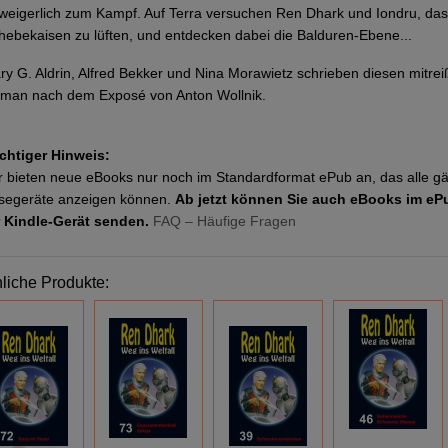
weigerlich zum Kampf. Auf Terra versuchen Ren Dhark und Iondru, da
hebekaisen zu lüften, und entdecken dabei die Balduren-Ebene...
ry G. Aldrin, Alfred Bekker und Nina Morawietz schrieben diesen mitre
man nach dem Exposé von Anton Wollnik.
chtiger Hinweis:
r bieten neue eBooks nur noch im Standardformat ePub an, das alle g
segeräte anzeigen können.
Ab jetzt können Sie auch eBooks im eP
r Kindle-Gerät senden.
FAQ – Häufige Fragen
liche Produkte: