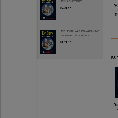
Der Schrottplanet
Re
16,99 € *
in
Te
Ren Dhark Weg ins Weltall 134:
Ein kosmisches Wunder
16,99 € *
Kun
Re
in