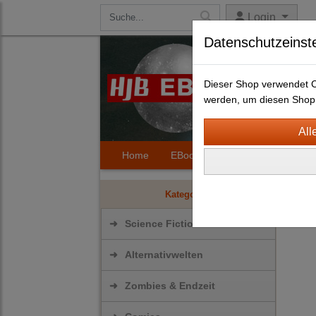
Login
Datenschutzeinst
Dieser Shop verwendet Co
werden, um diesen Shop 
Home
EBooks
Kontakt
Hilfe
Scie
Kategorien
➜
Science Fiction
➜
Alternativwelten
➜
Zombies & Endzeit