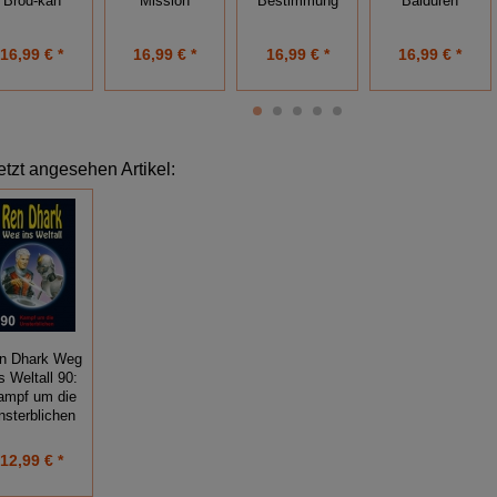
Brod-kah
Mission
Bestimmung
Balduren
16,99 € *
16,99 € *
16,99 € *
16,99 € *
etzt angesehen Artikel:
n Dhark Weg
s Weltall 90:
ampf um die
nsterblichen
12,99 € *