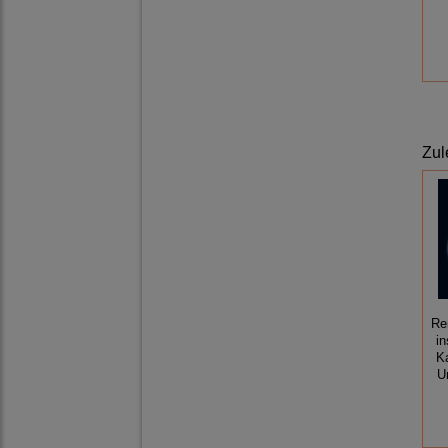
Zul
Re
in
K
U