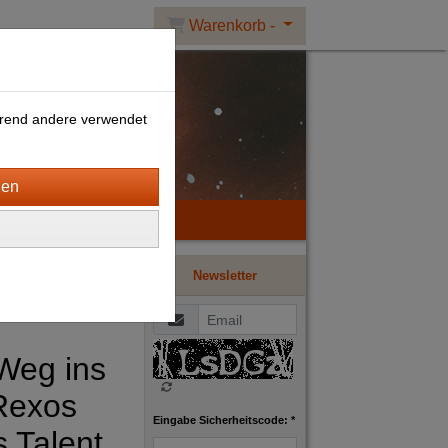
Warenkorb -
ährend andere verwendet
Newsletter
Weg ins
 Rexos
Eingabe Sicherheitscode: *
 Talent