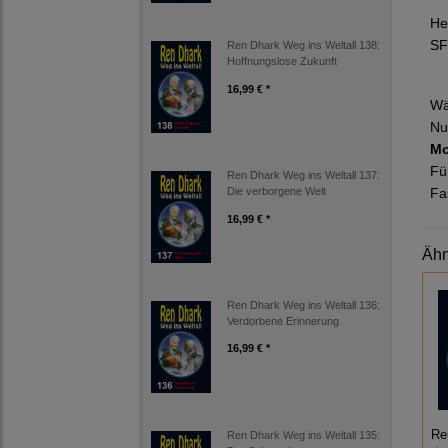
He
SF
Ren Dhark Weg ins Weltall 138:
Hoffnungslose Zukunft
16,99 € *
Wä
Nu
Mo
Fü
Ren Dhark Weg ins Weltall 137:
Fa
Die verborgene Welt
16,99 € *
Ähn
Ren Dhark Weg ins Weltall 136:
Verdorbene Erinnerung
16,99 € *
Re
Ren Dhark Weg ins Weltall 135: