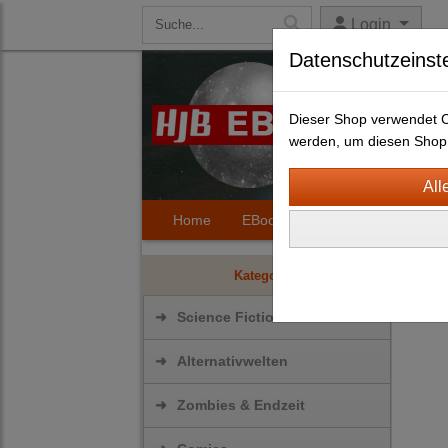
Login
Datenschutzeinst
Dieser Shop verwendet Co
werden, um diesen Shop 
Home
EBooks
Kontakt
Hilfe
Scie
Kategorien
➜
Science Fiction
➜
Alternativwelten
➜
Zombies & Endzeit