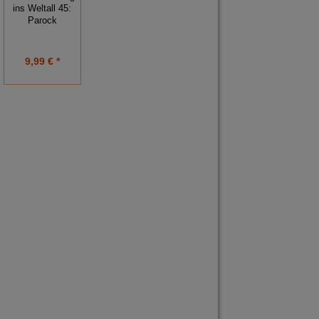
ins Weltall 44:
ins Weltall 49:
ins Weltall 45:
Der letzte
Geheimwaffe
Parock
Kalamit
im Einsatz
9,99 € *
9,99 € *
9,99 € *