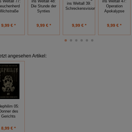
s Weltall 77:
ins Weltall 48:
ins Weltall 47:
ins Weltall 39:
euchenherd
Die Stunde der
Operation
Schreckensvisionen
Milchstraße
Synties
Apokalypse
9,99 € *
9,99 € *
9,99 € *
9,99 € *
etzt angesehen Artikel:
ephilim 05:
Donner des
Gerichts
8,99 € *