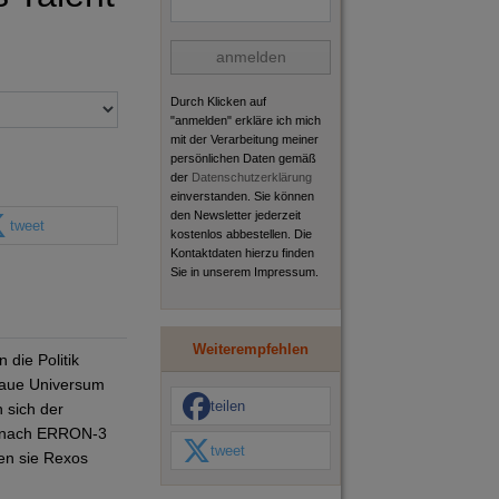
anmelden
Durch Klicken auf
"anmelden" erkläre ich mich
mit der Verarbeitung meiner
persönlichen Daten gemäß
der
Datenschutzerklärung
einverstanden. Sie können
den Newsletter jederzeit
tweet
kostenlos abbestellen. Die
Kontaktdaten hierzu finden
Sie in unserem Impressum.
Weiterempfehlen
die Politik
blaue Universum
teilen
 sich der
ig nach ERRON-3
tweet
ken sie Rexos