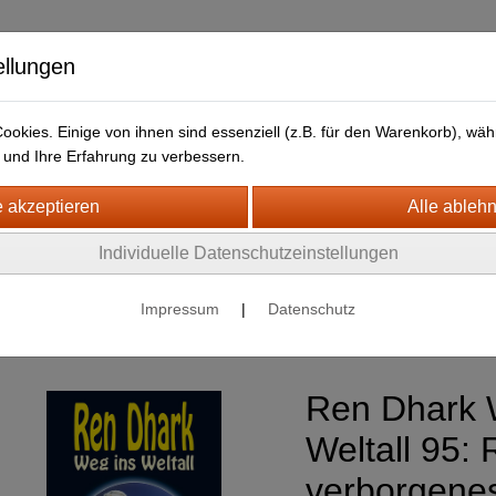
ellungen
okies. Einige von ihnen sind essenziell (z.B. für den Warenkorb), w
und Ihre Erfahrung zu verbessern.
HJB Bücher
Newsletter
Individuelle Datenschutzeinstellungen
nce Fiction
Impressum
|
Datenschutz
Ren Dhark : Weg ins Weltall
Ren Dhark 
Weltall 95:
verborgenes