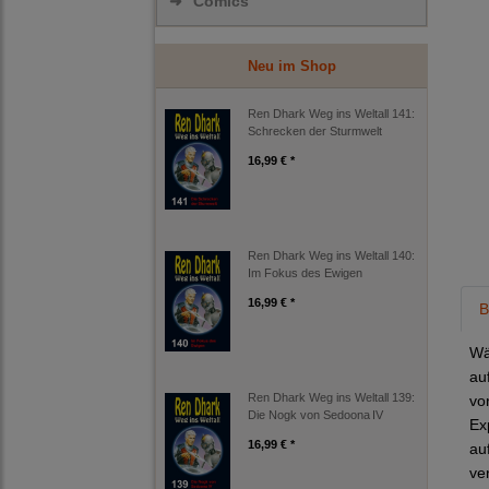
➜
Comics
Neu im Shop
Ren Dhark Weg ins Weltall 141:
Schrecken der Sturmwelt
16,99 € *
Ren Dhark Weg ins Weltall 140:
Im Fokus des Ewigen
16,99 € *
B
Wä
au
Ren Dhark Weg ins Weltall 139:
vo
Die Nogk von Sedoona IV
Ex
16,99 € *
au
ve