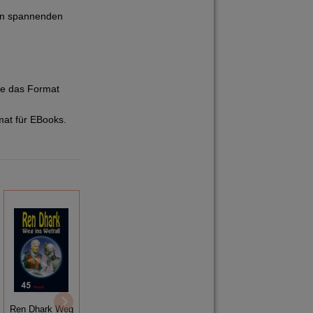
en spannenden
ie das Format
mat für EBooks.
Ren Dhark Weg
Ren Dhark Weg
Ren Dhark Weg