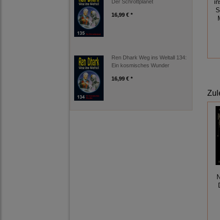
in
Der Schrottplanet
S
16,99 € *
Ren Dhark Weg ins Weltall 134:
Ein kosmisches Wunder
16,99 € *
Zul
N