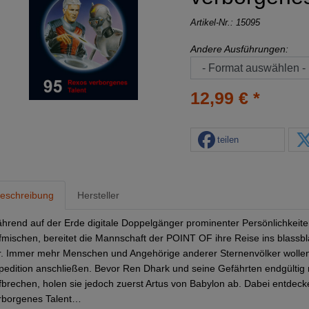
Artikel-Nr.:
15095
Andere Ausführungen:
12,99 € *
teilen
eschreibung
Hersteller
hrend auf der Erde digitale Doppelgänger prominenter Persönlichkeiten 
fmischen, bereitet die Mannschaft der POINT OF ihre Reise ins blass
r. Immer mehr Menschen und Angehörige anderer Sternenvölker wollen
pedition anschließen. Bevor Ren Dhark und seine Gefährten endgült
fbrechen, holen sie jedoch zuerst Artus von Babylon ab. Dabei entdec
rborgenes Talent…