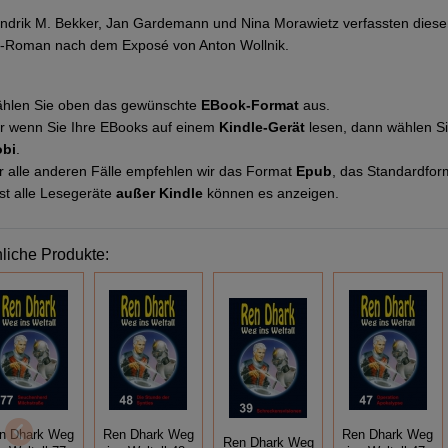
ndrik M. Bekker, Jan Gardemann und Nina Morawietz verfassten dies
-Roman nach dem Exposé von Anton Wollnik.
hlen Sie oben das gewünschte
EBook-Format
aus.
r wenn Sie Ihre EBooks auf einem
Kindle-Gerät
lesen, dann wählen S
bi
.
r alle anderen Fälle empfehlen wir das Format
Epub
, das Standardfor
st alle Lesegeräte
außer Kindle
können es anzeigen.
liche Produkte:
n Dhark Weg
Ren Dhark Weg
Ren Dhark Weg
Ren Dhark Weg