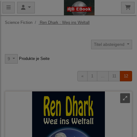
Science Fiction
Ren Dhark : Weg ins Weltall
Titel absteigend
Produkte je Seite
9
«
1
...
11
12