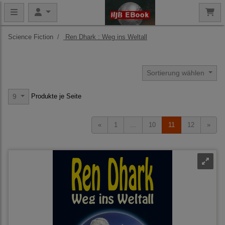
Science Fiction
Ren Dhark : Weg ins Weltall
Sortierung wählen
Produkte je Seite
9
«
1
...
10
11
12
»