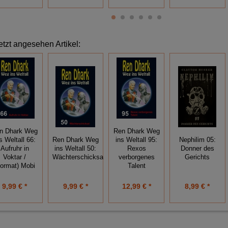
etzt angesehen Artikel:
n Dhark Weg
Ren Dhark Weg
s Weltall 66:
Ren Dhark Weg
ins Weltall 95:
Nephilim 05:
Aufruhr in
ins Weltall 50:
Rexos
Donner des
Voktar /
Wächterschicksal
verborgenes
Gerichts
Format) Mobi
Talent
9,99 € *
9,99 € *
12,99 € *
8,99 € *