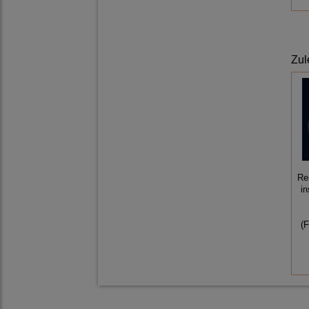
Zul
Re
in
(