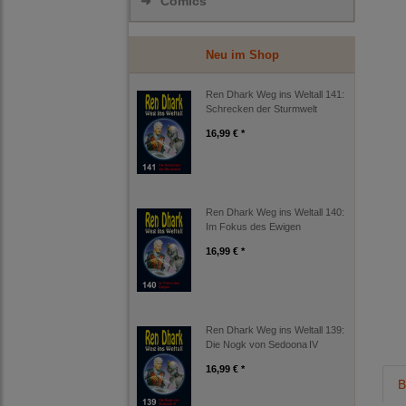
➜
Comics
Neu im Shop
Ren Dhark Weg ins Weltall 141:
Schrecken der Sturmwelt
16,99 € *
Ren Dhark Weg ins Weltall 140:
Im Fokus des Ewigen
16,99 € *
Ren Dhark Weg ins Weltall 139:
Die Nogk von Sedoona IV
16,99 € *
B