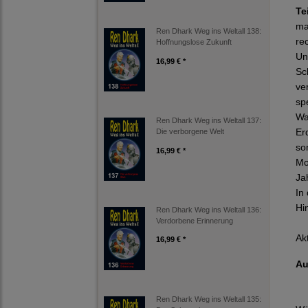
Te
ma
Ren Dhark Weg ins Weltall 138:
re
Hoffnungslose Zukunft
Un
16,99 € *
Sc
ve
sp
Wa
Ren Dhark Weg ins Weltall 137:
Er
Die verborgene Welt
so
16,99 € *
Mo
Ja
In
Hi
Ren Dhark Weg ins Weltall 136:
Verdorbene Erinnerung
Ak
16,99 € *
Au
Ren Dhark Weg ins Weltall 135: