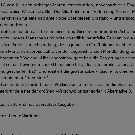
il 2 von 2.
In den siebziger Jahren verschwinden, insbesondere in Eng
ssenweise Wissenschaftler. Die Mitarbeiter der TV-Sendung Science R
cherchieren für eine geplante Folge über diesen Umstand – und entde
geheuerliches.
hließlich münden alle Erkenntnisse, das Wissen um ermordete Astrona
rschwundene Menschen und plötzlich tödlich verunfallte Zeugen in die 
ektakulärste Fernsehsendung, die es jemals in Großbritannien gab: Alte
ren Menschen bereits Jahre vor der angeblich ersten Mondlandung a
dtrabanten? Welche »Überlebensfrist« gestehen die Regierungen dies
mit seinen Bewohnern zu? Gibt es eine Elite, die sich bereits Lebens
nd geschaffen hat? Und existiert die größte außer-irdische Kolonie bere
hrzehnten auf dem Mars?
 diesem Buch schildert Leslie Watkins seine Erlebnisse um die Gesche
ntergründe einer der größten »Verschwörungstheorien«: Alternative 3.
tualisierte und neu übersetzte Ausgabe
tor: Leslie Watkins