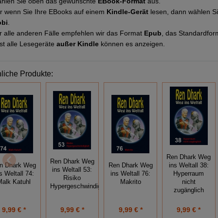
hlen Sie oben das gewünschte
EBook-Format
aus.
r wenn Sie Ihre EBooks auf einem
Kindle-Gerät
lesen, dann wählen S
bi
.
r alle anderen Fälle empfehlen wir das Format
Epub
, das Standardfor
st alle Lesegeräte
außer Kindle
können es anzeigen.
liche Produkte:
Ren Dhark Weg
Ren Dhark Weg
n Dhark Weg
Ren Dhark Weg
ins Weltall 38:
ins Weltall 53:
s Weltall 74:
ins Weltall 76:
Hyperraum
Risiko
Malk Katuhl
Makrito
nicht
Hypergeschwindigkeit
zugänglich
9,99 € *
9,99 € *
9,99 € *
9,99 € *