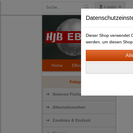
Login
Datenschutzeinst
Dieser Shop verwendet Co
werden, um diesen Shop 
Home
EBooks
Kontakt
Hilfe
Scie
Kategorien
➜
Science Fiction
➜
Alternativwelten
➜
Zombies & Endzeit