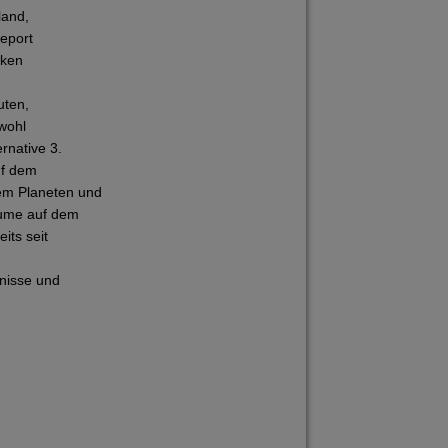
land,
eport
cken
uten,
wohl
rnative 3.
uf dem
em Planeten und
räume auf dem
its seit
hnisse und