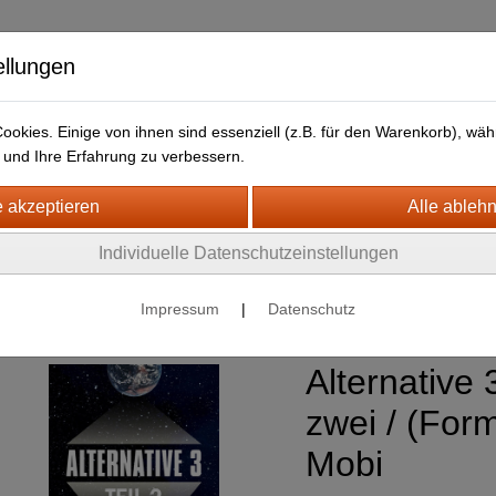
ellungen
okies. Einige von ihnen sind essenziell (z.B. für den Warenkorb), w
und Ihre Erfahrung zu verbessern.
HJB Bücher
Newsletter
Individuelle Datenschutzeinstellungen
nce Fiction
Alternative 3
Impressum
|
Datenschutz
Alternative 3
zwei / (For
Mobi