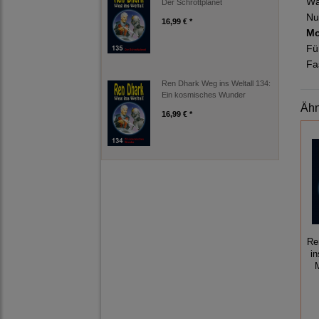
Wä
Der Schrottplanet
Nu
16,99 € *
Mo
Fü
Fa
Ren Dhark Weg ins Weltall 134:
Ein kosmisches Wunder
Ähn
16,99 € *
Re
in