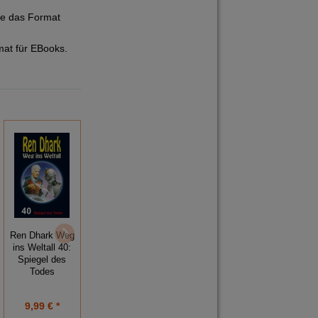
ie das Format
mat für EBooks.
Ren Dhark Weg
Ren Dhark Weg
Ren Dhark Weg
ins Weltall 40:
ins Weltall 37:
ins Weltall 44:
Spiegel des
Rückkehr ins
Der letzte
Todes
Ungewisse
Kalamit
9,99 € *
9,99 € *
9,99 € *