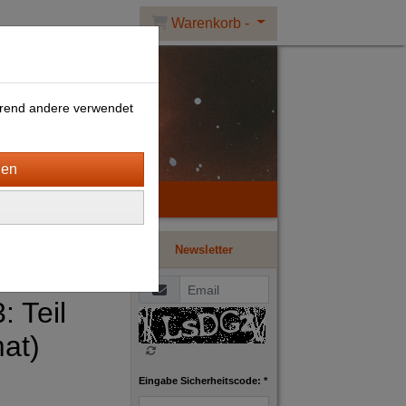
Warenkorb -
ährend andere verwendet
Newsletter
: Teil
mat)
Eingabe Sicherheitscode: *