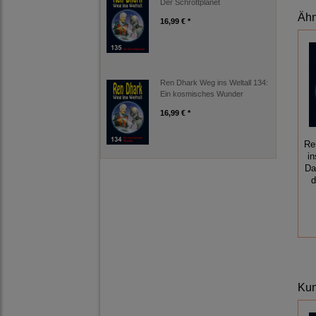
Der Schrottplanet
Ähn
16,99 € *
Ren Dhark Weg ins Weltall 134:
Ein kosmisches Wunder
16,99 € *
Re
in
Da
d
Kun