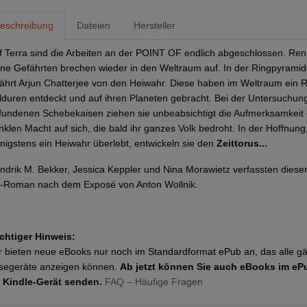
eschreibung
Dateien
Hersteller
f Terra sind die Arbeiten an der POINT OF endlich abgeschlossen. Re
ine Gefährten brechen wieder in den Weltraum auf. In der Ringpyrami
fährt Arjun Chatterjee von den Heiwahr. Diese haben im Weltraum ein Re
lduren entdeckt und auf ihren Planeten gebracht. Bei der Untersuchun
fundenen Schebekaisen ziehen sie unbeabsichtigt die Aufmerksamkeit e
nklen Macht auf sich, die bald ihr ganzes Volk bedroht. In der Hoffnung
nigstens ein Heiwahr überlebt, entwickeln sie den
Zeittorus...
ndrik M. Bekker, Jessica Keppler und Nina Morawietz verfassten diese
-Roman nach dem Exposé von Anton Wollnik.
chtiger Hinweis:
r bieten neue eBooks nur noch im Standardformat ePub an, das alle g
segeräte anzeigen können.
Ab jetzt können Sie auch eBooks im eP
r Kindle-Gerät senden.
FAQ – Häufige Fragen