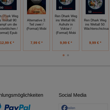
n Dhark Weg
Ren Dhark Weg
s Weltall 90:
Alternative 3:
ins Weltall 66:
Ren Dhark Weg
ampf um die
Teil zwei /
Aufruhr in
ins Weltall 50:
sterblichen /
(Format) Mobi
Voktar /
Wächterschicksal
Format) Epub
(Format) Mobi
12,99 € *
7,99 € *
9,99 € *
9,99 € *
hlungsmöglichkeiten
Social Media
teilen