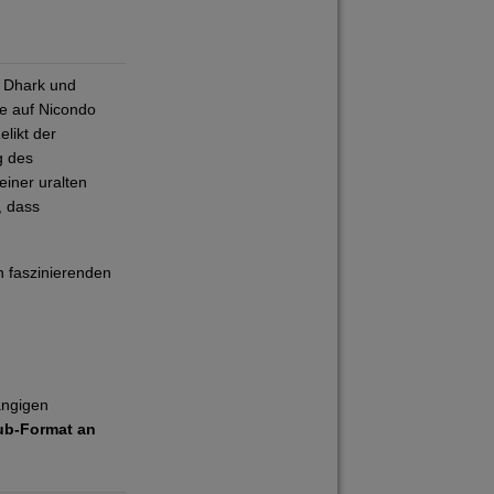
n Dhark und
de auf Nicondo
likt der
g des
iner uralten
, dass
n faszinierenden
ängigen
ub-Format an