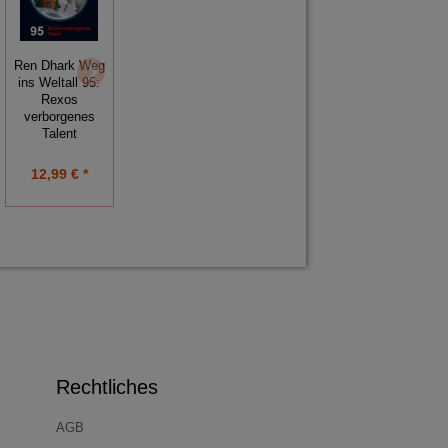
Ren Dhark Weg
ins Weltall 95:
Nephilim 05:
Rexos
Donner des
verborgenes
Gerichts
Talent
12,99 € *
8,99 € *
Rechtliches
AGB