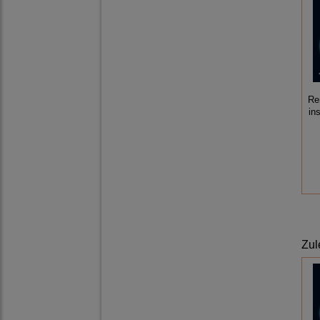
Re
in
Zul