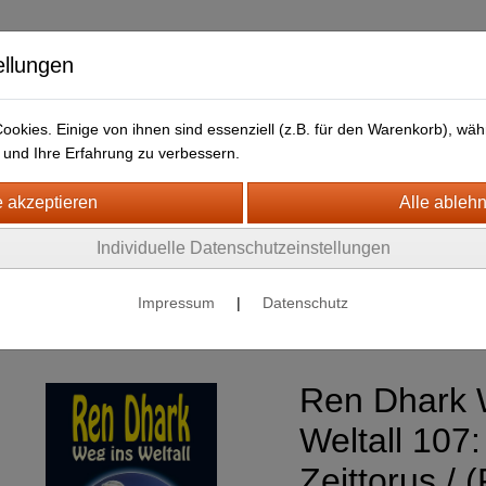
ellungen
okies. Einige von ihnen sind essenziell (z.B. für den Warenkorb), w
und Ihre Erfahrung zu verbessern.
HJB Bücher
Newsletter
Individuelle Datenschutzeinstellungen
nce Fiction
Impressum
|
Datenschutz
Ren Dhark : Weg ins Weltall
Ren Dhark 
Weltall 107:
Zeittorus / 