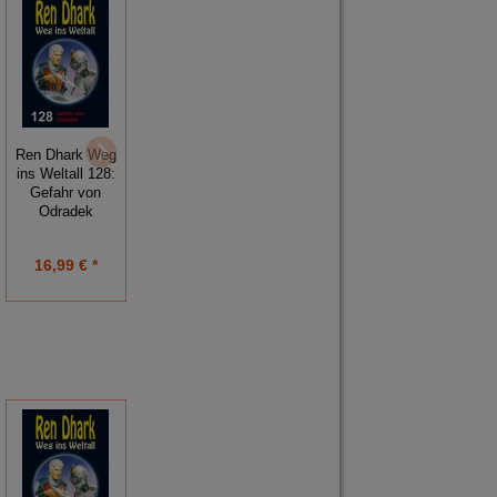
Ren Dhark Weg
Ren Dhark Weg
Ren Dhark Weg
ins Weltall 128:
ins Weltall 127:
ins Weltall 125:
Gefahr von
Feindliches
Kampf im
Odradek
Kreuzfeuer
Doppelsternsystem
16,99 € *
16,99 € *
16,99 € *