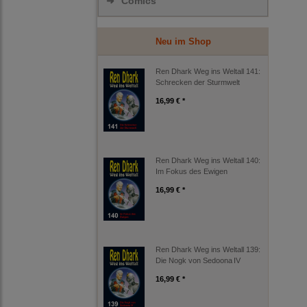
➜
Comics
Neu im Shop
Ren Dhark Weg ins Weltall 141:
Schrecken der Sturmwelt
16,99 € *
Ren Dhark Weg ins Weltall 140:
Im Fokus des Ewigen
16,99 € *
Ren Dhark Weg ins Weltall 139:
Die Nogk von Sedoona IV
16,99 € *