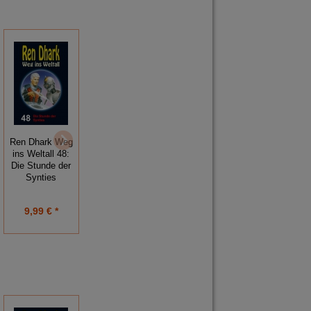
Ren Dhark Weg
Ren Dhark Weg
Ren Dhark Weg
ins Weltall 48:
ins Weltall 47:
ins Weltall 39:
Die Stunde der
Operation
Schreckensvisionen
Synties
Apokalypse
9,99 € *
9,99 € *
9,99 € *