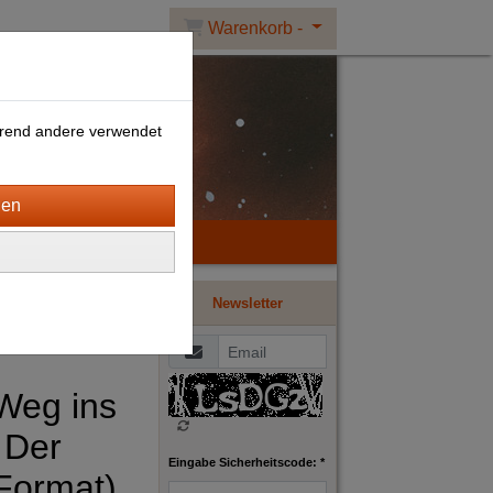
Warenkorb -
ährend andere verwendet
Newsletter
Weg ins
 Der
Eingabe Sicherheitscode: *
(Format)