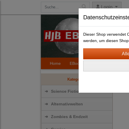
Login
Datenschutzeinst
Dieser Shop verwendet Co
werden, um diesen Shop 
Home
EBooks
Kontakt
Hilfe
Scie
Kategorien
➜
Science Fiction
➜
Alternativwelten
➜
Zombies & Endzeit