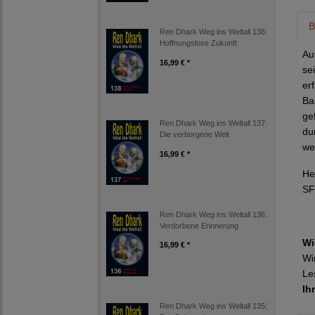
B
Ren Dhark Weg ins Weltall 138:
Hoffnungslose Zukunft
Au
16,99 € *
se
er
Ba
ge
Ren Dhark Weg ins Weltall 137:
du
Die verborgene Welt
we
16,99 € *
He
SF
Ren Dhark Weg ins Weltall 136:
Verdorbene Erinnerung
Wi
16,99 € *
Wi
Le
Ih
Ren Dhark Weg ins Weltall 135: