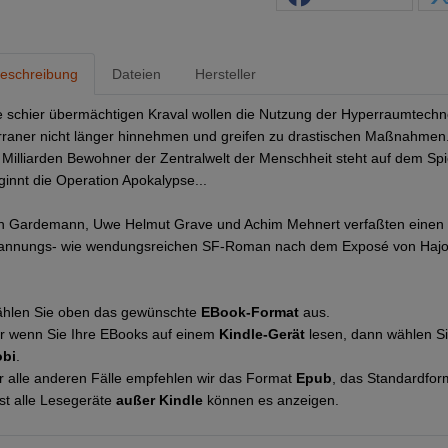
eschreibung
Dateien
Hersteller
e schier übermächtigen Kraval wollen die Nutzung der Hyperraumtechn
rraner nicht länger hinnehmen und greifen zu drastischen Maßnahmen.
 Milliarden Bewohner der Zentralwelt der Menschheit steht auf dem Spi
ginnt die Operation Apokalypse...
n Gardemann, Uwe Helmut Grave und Achim Mehnert verfaßten einen
annungs- wie wendungsreichen SF-Roman nach dem Exposé von Hajo 
hlen Sie oben das gewünschte
EBook-Format
aus.
r wenn Sie Ihre EBooks auf einem
Kindle-Gerät
lesen, dann wählen S
bi
.
r alle anderen Fälle empfehlen wir das Format
Epub
, das Standardfor
st alle Lesegeräte
außer Kindle
können es anzeigen.