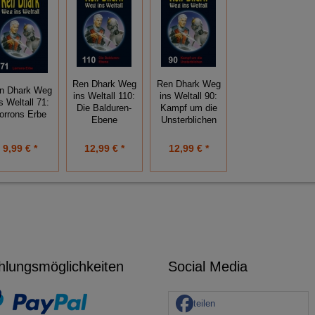
Ren Dhark Weg
Ren Dhark Weg
n Dhark Weg
ins Weltall 110:
ins Weltall 90:
s Weltall 71:
Die Balduren-
Kampf um die
orrons Erbe
Ebene
Unsterblichen
9,99 € *
12,99 € *
12,99 € *
hlungsmöglichkeiten
Social Media
teilen