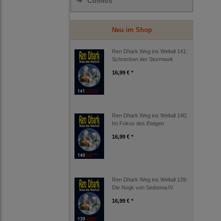
➜
Comics
Neu im Shop
Ren Dhark Weg ins Weltall 141:
Schrecken der Sturmwelt
16,99 € *
Ren Dhark Weg ins Weltall 140:
Im Fokus des Ewigen
16,99 € *
Ren Dhark Weg ins Weltall 139:
Die Nogk von Sedoona IV
16,99 € *