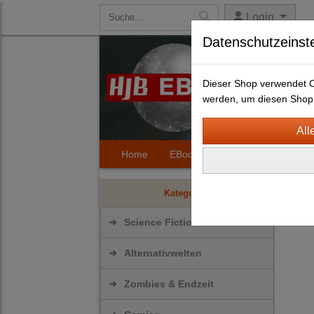
Login
Datenschutzeinst
Dieser Shop verwendet Co
werden, um diesen Shop 
Home
EBooks
Kontakt
Hilfe
Scie
Kategorien
➜
Science Fiction
➜
Alternativwelten
➜
Zombies & Endzeit