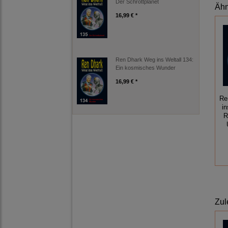
Der Schrottplanet
Ähn
16,99 € *
Ren Dhark Weg ins Weltall 134:
Ein kosmisches Wunder
16,99 € *
Re
in
R
Zul