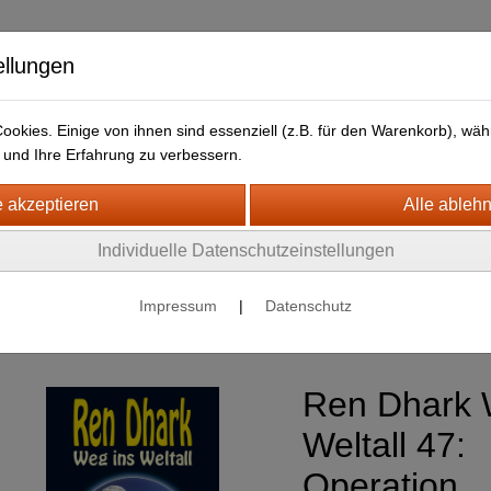
ellungen
okies. Einige von ihnen sind essenziell (z.B. für den Warenkorb), w
und Ihre Erfahrung zu verbessern.
HJB Bücher
Newsletter
Individuelle Datenschutzeinstellungen
nce Fiction
Impressum
|
Datenschutz
Ren Dhark : Weg ins Weltall
Ren Dhark 
Weltall 47:
Operation