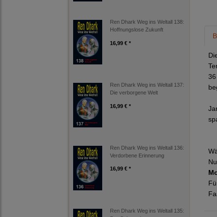
Ren Dhark Weg ins Weltall 138:
Hoffnungslose Zukunft
B
16,99 € *
Di
Te
36
Ren Dhark Weg ins Weltall 137:
be
Die verborgene Welt
16,99 € *
Ja
sp
Ren Dhark Weg ins Weltall 136:
Wä
Verdorbene Erinnerung
Nu
16,99 € *
Mo
Fü
Fa
Ren Dhark Weg ins Weltall 135: