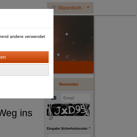
Warenkorb -
ährend andere verwendet
Newsletter
Weg ins
Eingabe Sicherheitscode: *