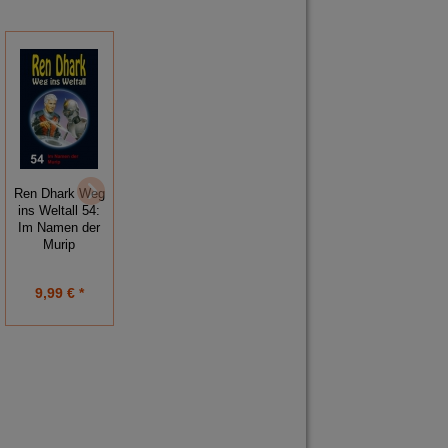
Ren Dhark Weg
Ren Dhark Weg
Ren Dhark Weg
ins Weltall 51:
ins Weltall 46:
ins Weltall 54:
Das Geheimnis
Geheimsache
Im Namen der
des
Schweres
Murip
Hyperkalkulators
Wasser
9,99 € *
9,99 € *
9,99 € *