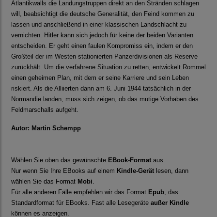
Atlantikwalls die Landungstruppen direkt an den Stränden schlagen
will, beabsichtigt die deutsche Generalität, den Feind kommen zu
lassen und anschließend in einer klassischen Landschlacht zu
vernichten. Hitler kann sich jedoch für keine der beiden Varianten
entscheiden. Er geht einen faulen Kompromiss ein, indem er den
Großteil der im Westen stationierten Panzerdivisionen als Reserve
zurückhält. Um die verfahrene Situation zu retten, entwickelt Rommel
einen geheimen Plan, mit dem er seine Karriere und sein Leben
riskiert. Als die Alliierten dann am 6. Juni 1944 tatsächlich in der
Normandie landen, muss sich zeigen, ob das mutige Vorhaben des
Feldmarschalls aufgeht.
Autor: Martin Schempp
Wählen Sie oben das gewünschte
EBook-Format
aus.
Nur wenn Sie Ihre EBooks auf einem
Kindle-Gerät
lesen, dann
wählen Sie das Format
Mobi
.
Für alle anderen Fälle empfehlen wir das Format
Epub
, das
Standardformat für EBooks. Fast alle Lesegeräte
außer Kindle
können es anzeigen.